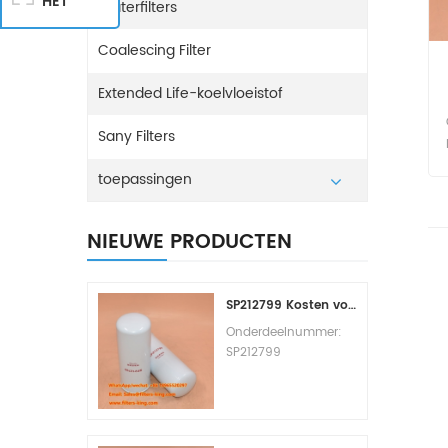
HET
Waterfilters
Coalescing Filter
Extended Life-koelvloeistof
Sany Filters
toepassingen
NIEUWE PRODUCTEN
SP212799 Kosten voor het vervangen van het brandstoffilter
Onderdeelnummer:
SP212799
Onderdeeltype:
Brandstoffilterelement
Merk: Liugong
Vervangingsonderde