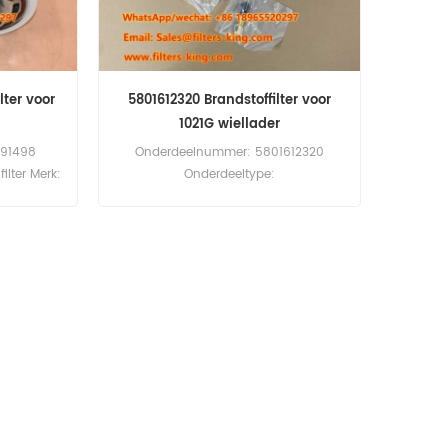
lter voor
5801612320 Brandstoffilter voor
1021G wiellader
491498
Onderdeelnummer: 5801612320
ilter Merk:
Onderdeeltype:
nderdeel
brandstoffiltermontage Merk: New
id (MOQ):
Holland/Case IH Vervanging Minimale
sch filter
bestelhoeveelheid: 60 stuks
6 WH960
5801612320 Brandstoffilterset voor
oor New
behuizing 1021G 1021G2 1021G2 1121G.
110D W130
0B W190C
0B W270C