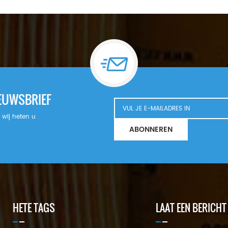
nog contact met ons opnemen. Ons
team staat klaar om u de
hydraulische filtratieoplossingen te
bieden die u nodig heeft om uw
landbouwmachines met maximale
efficiëntie te laten werken.
WhatsApp/Wechat/Viber: +86
18965520297
WhatsApp/Wechat/Viber: +86
IEUWSBRIEF
18144082725 E-mail: Sales@filters-
king.com
n wij heten u
ABONNEREN
HETE TAGS
LAAT EEN BERICHT