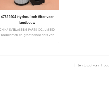
47639204 Hydraulisch filter voor
landbouw
CHINA EVERLASTING PARTS CO., LIMITED
Producenten en groothandelaars van
hydraulische filters voor
landbouwmachines Wij zijn
gespecialiseerd in de productie en
groothandel van hoogwaardige
hydraulische filters die zijn ontworpen
[ Een totaal van
1
pagi
om te voldoen aan de eisen van de
landbouwmachine-industrie. Onze
toewijding aan uitmuntendheid zorgt
ervoor dat onze filters betrouwbare
prestaties leveren in het veld. New
Holland 47639204 hydraulisch filter
Het premium hydraulisch filter voor
landbouwmachines Ons New Holland