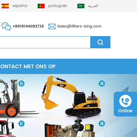
español
português
العربية
+8618144082725
Sales@filters-king.com
CONTACT MET ONS OP
Online