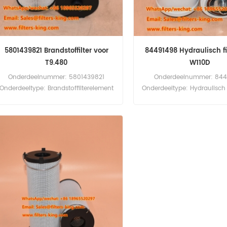
5801439821 Brandstoffilter voor
84491498 Hydraulisch fi
T9.480
W110D
Onderdeelnummer: 5801439821
Onderdeelnummer: 84
Onderdeeltype: Brandstoffilterelement
Onderdeeltype: Hydraulisch f
Merk: New Holland
New Holland Vervangingso
Vervangingsonderdeel Minimale
Minimale bestelhoeveelhe
bestelhoeveelheid (MOQ): 60 stuks
60 stuks 84491498 Hydrauli
5801439821 Brandstoffilter
Kruisverwijzing P55041
Kruisverwijzing P959111 FF5858 KX462D
HF29134 Te gebruiken v
Te gebruiken voor New Holland
Holland F156.7 F156.7A W
CR10.90 FR650 T9.480 T9.615 T9.670.
W130D W170B W170C W19
W190D W230C W270 W27
W300C.