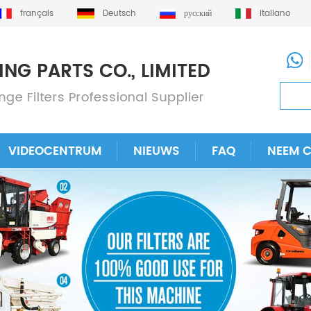
français
Deutsch
русский
italiano
VIDEOCENTRUM
NIEUWS
FAQ
NEEM 