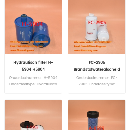
bestelhoeveelheid: 20 stuks
Onderdeelnaam: Oliefilter
Merk: Sakura
Hydraulisch filter H-
FC-2905
5904 H5904
Brandstofwaterafscheid
er SN35010
Onderdeelnummer: H-5904
Onderdeelnummer: FC-
Onderdeeltype: Hydraulisch
2905 Onderdeeltype:
filter Merk: Sakura
Brandstofwaterafscheider
Vervanging Minimale
Merk: Sakura Vervanging
bestelhoeveelheid: 60 stuks
Minimale
bestelhoeveelheid: 60 stuks