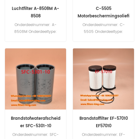
Luchtfilter A-8508M A-
C-5505
8508
Motorbeschermingsoliefi
lter SO3328
Onderdeelnummer: A-
Onderdeelnummer: C-
8508M Onderdeeltype:
5505 Onderdeeltype:
Luchtfilter Merk: Sakura
opschroefbaar oliefilter
Vervanging Minimale
Merk: Sakura Vervanging
bestelhoeveelheid: 20 stuks
Minimale
bestelhoeveelheid: 60 stuks
Brandstofwaterafscheid
Brandstoffilter EF-57010
er SFC-5301-10
EF57010
SFC530110
Onderdeelnummer: SFC-
Onderdeelnummer: EF-