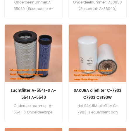
vrachtwagen
Onderdeelnummer:A-
Onderdeelnummer: A38050
38030 (Secundaire A-
(Secundair A-38040)
38020-set A-38030-S)
Onderdeeltype: Luchtfilter
Onderdeeltype:Luchtfilter
Merk: Sakura
Merk:Sakura-vervanging
Vervangingsonderdeel
MOQ:20stuks
Minimale bestelhoeveelheid
(MOQ): 20 stuks
Luchtfilter A-5541-S A-
SAKURA oliefilter C-7903
5541 A-5540
C7903 CS190W
Onderdeelnummer: A-
Het SAKURA oliefilter C-
5541-S Onderdeeltype:
7903 is equivalent aan
Luchtfilter Merk: Sakura
CAPA CS190W.
Vervanging Minimale
Onderdeelnummer: C-7903