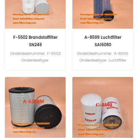
F-5502 Brandstoffilter
A-8599 Luchtfilter
SN246
SA16080
Onderdeelnummer: F-5502
Onderdeelnummer: A-8599
Onderdeeltype:
Onderdeeltype: Luchtfilter
Brandstoffilter Merk: Sakura
Merk: Sakura Vervanging
Vervanging Minimale
Minimale
bestelhoeveelheid: 60 stuks
bestelhoeveelheid: 20 stuks
Compatibiliteit:
tractor/luchtcompressor/he
ftruck/graafmachine/laders
.