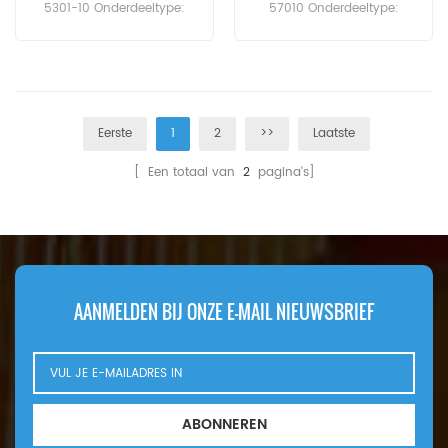
5301-10 Onderdeeltype:
57010 Onderdeeltype:
Brandstofwaterafscheider
Brandstoffilter Merk: Sakura
Merk: Sakura Vervanging
Vervanging Minimale
Minimale
bestelhoeveelheid: 60 stuks
bestelhoeveelheid: 60 stuks
Eerste
1
2
>>
Laatste
[ Een totaal van
2
pagina's]
AANMELDEN BIJ ONZE E-MAIL NIEUWSBRIEF
ABONNEREN