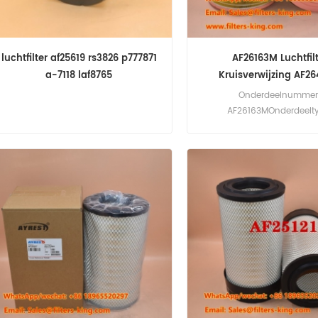
luchtfilter af25619 rs3826 p777871
AF26163M Luchtfil
a-7118 laf8765
Kruisverwijzing AF2
Onderdeelnummer
AF26163MOnderdeelt
LuchtfilterMerk: Fleet
VervangingMinima
bestelhoeveelheid: 20 