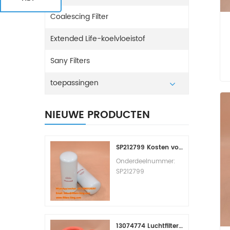
Coalescing Filter
Extended Life-koelvloeistof
Sany Filters
toepassingen
NIEUWE PRODUCTEN
SP212799 Kosten voor het vervangen van het brandstoffilter
Onderdeelnummer:
SP212799
Onderdeeltype:
Brandstoffilterelement
Merk: Liugong
Vervangingsonderde
el Minimale
13074774 Luchtfilterset