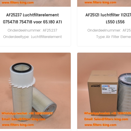
AF25237 Luchtfilterelement
AF25121 luchtfilter 11212
0754718 754718 voor 65.180 ATI
L550 L556
Onderdeelnummer: AF25237
Onderdeelnummer: AF251
Onderdeeltype: Luchtfilterelement
Type:Air Filter Elem
Merk: Fleetguard Vervanging Minimale
Brand:Fleetguard Repla
bestelhoeveelheid: 20 stuks AF25237
MOQ:20pcs AF25121 Air Fil
Luchtfilterelement Kruisreferentie
Reference 11212779 Use For
0754718 Gebruik voor DAF 65.180
L550 L556.
ATI,65.210 ATI,65.240 ATI,75.240
ATI,75.270 ATI,75.300 ATI,85.300
ATI,85.330 ATI,85.360 ATI,85 CF 340,85
CF 380,85 CF 430.