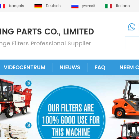
français
Deutsch
русский
italiano
VIDEOCENTRUM
NIEUWS
FAQ
NEEM 