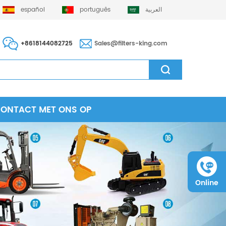
español
português
العربية
+8618144082725
Sales@filters-king.com
CONTACT MET ONS OP
Online