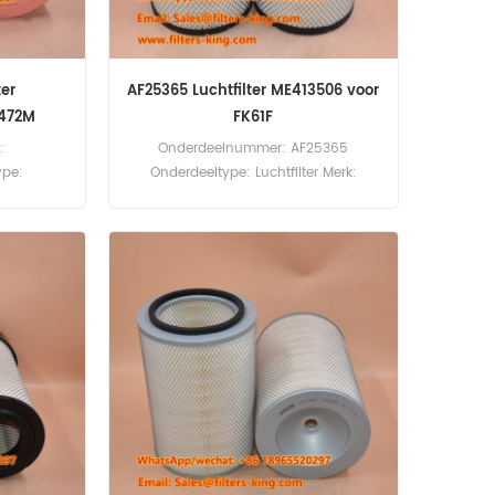
ter
AF25365 Luchtfilter ME413506 voor
6472M
FK61F
:
Onderdeelnummer: AF25365
ype:
Onderdeeltype: Luchtfilter Merk:
guard
Fleetguard Vervanging Minimale
le
bestelhoeveelheid: 20 stuks AF25365
stuks
Luchtfilter Kruisverwijzing ME413506
Gebruik voor Mitsubishi FK61F FK61FH
FK61FK FK61FL FM260 FM330 FM617
FM618 FM618HA FM618LA FM618MA
FM61F.