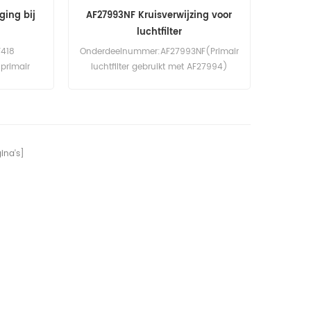
ging bij
AF27993NF Kruisverwijzing voor
luchtfilter
418
Onderdeelnummer:AF27993NF(Primair
 primair
luchtfilter gebruikt met AF27994)
g Minimale
Onderdeeltype:Luchtfilterelement
stuks
Merk:Fleetguard-vervanging Minimum
ers, Case,
bestelhoeveelheid:20 stuks
n, Drott,
C. Bamford,
na's]
and, Volvo
ope, Iveco,
chtwagens.