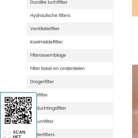
Duralite luchtfilter
Hydraulische filters
Ventilatiefilter
Koelmiddelfilter
Filterassemblage
Filter basis en onderdelen
Drogerfilter
Gasfilter
Ontluchtingsfilter
Ureumfilter
SCAN
Waterfilters
HET