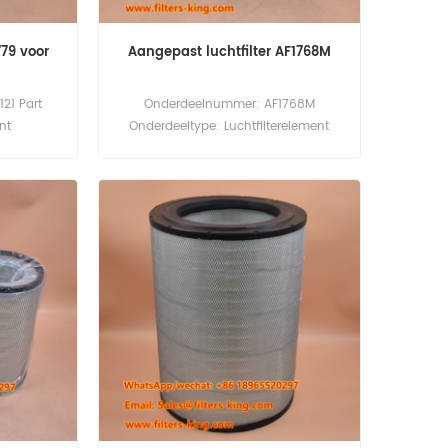
779 voor
Aangepast luchtfilter AF1768M
21 Part
Onderdeelnummer: AF1768M
ent
Onderdeeltype: Luchtfilterelement
cement
Merk: Fleetguard
ter Cross
vervangingsonderdeel Minimale
 Liebherr
bestelhoeveelheid (MOQ): 20 stuks