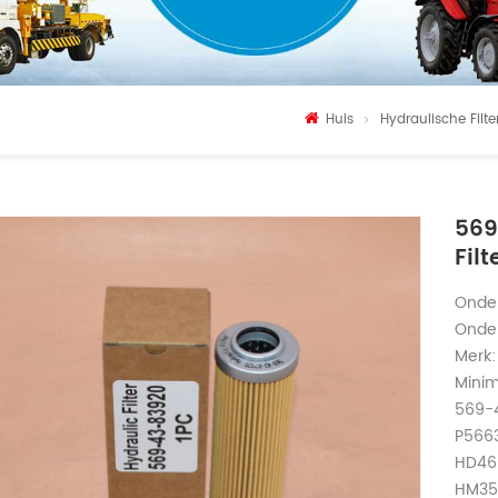
Huis
Hydraulische Filte
569
Fil
Onde
Onder
Merk:
Minim
569-4
P5663
HD46
HM35