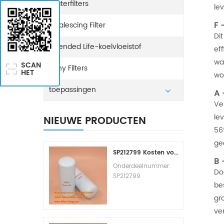
Waterfilters
le
F 
Coalescing Filter
Di
Extended Life-koelvloeistof
ef
wa
SCAN
Sany Filters
HET
wo
toepassingen
A 
Ve
le
NIEUWE PRODUCTEN
56
ge
SP212799 Kosten voor het vervangen van het brandstoffilter
B 
Onderdeelnummer:
Do
SP212799
be
Onderdeeltype:
Brandstoffilterelement
gr
Merk: Liugong
ve
Vervangingsonderde