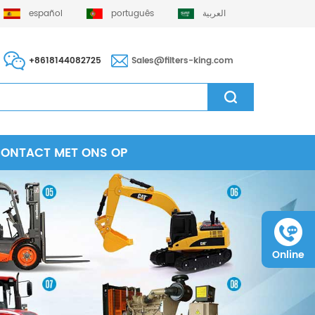
español
português
العربية
+8618144082725
Sales@filters-king.com
CONTACT MET ONS OP
Online