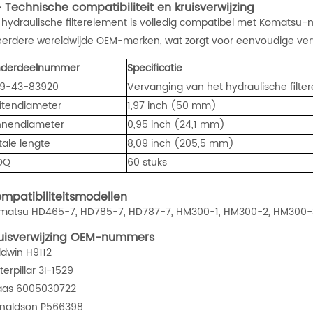
- Technische compatibiliteit en kruisverwijzing
t hydraulische filterelement is volledig compatibel met Komatsu
erdere wereldwijde OEM-merken, wat zorgt voor eenvoudige verv
derdeelnummer
Specificatie
9-43-83920
Vervanging van het hydraulische filt
itendiameter
1,97 inch (50 mm)
nnendiameter
0,95 inch (24,1 mm)
tale lengte
8,09 inch (205,5 mm)
OQ
60 stuks
mpatibiliteitsmodellen
matsu HD465-7, HD785-7, HD787-7, HM300-1, HM300-2, HM300
uisverwijzing OEM-nummers
ldwin H9112
erpillar 3I-1529
aas 6005030722
naldson P566398