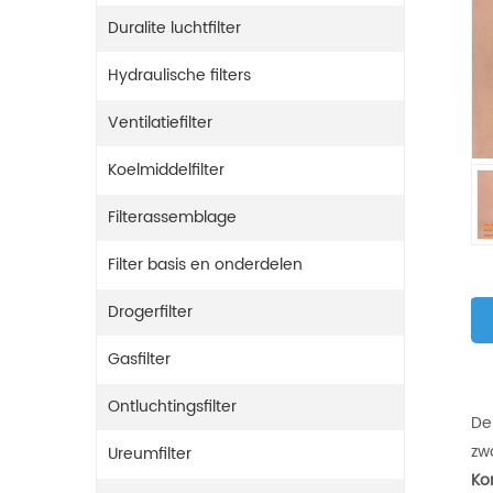
Duralite luchtfilter
Hydraulische filters
Ventilatiefilter
Koelmiddelfilter
Filterassemblage
Filter basis en onderdelen
Drogerfilter
Gasfilter
Ontluchtingsfilter
D
zw
Ureumfilter
Ko