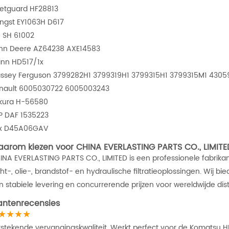
eetguard HF28813
ngst EY1063H D617
i SH 61002
hn Deere AZ64238 AXE14583
nn HD517/1x
ssey Ferguson 3799282H1 3799319H1 3799315H1 3799315M1 430
nault 6005030722 6005003243
kura H-56580
P DAF 1535223
x D45A06GAV
arom kiezen voor CHINA EVERLASTING PARTS CO., LIMITE
INA EVERLASTING PARTS CO., LIMITED is een professionele fabrikant
cht-, olie-, brandstof- en hydraulische filtratieoplossingen. W
 stabiele levering en concurrerende prijzen voor wereldwijde distr
antenrecensies
★★★★
itstekende vervangingskwaliteit. Werkt perfect voor de Komatsu HD