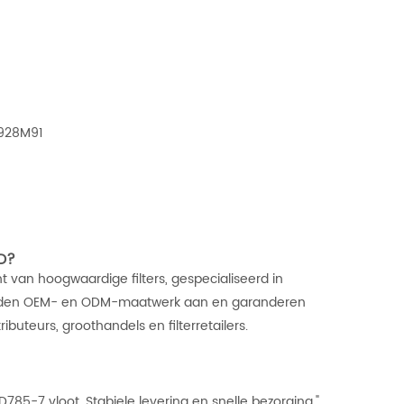
5928M91
D?
 van hoogwaardige filters, gespecialiseerd in
ij bieden OEM- en ODM-maatwerk aan en garanderen
ibuteurs, groothandels en filterretailers.
785-7 vloot. Stabiele levering en snelle bezorging."