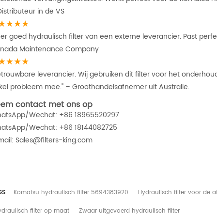
istributeur in de VS
★★★★
er goed hydraulisch filter van een externe leverancier. Past perfect
nada Maintenance Company
★★★★
etrouwbare leverancier. Wij gebruiken dit filter voor het onder
kel probleem mee." – Groothandelsafnemer uit Australië.
em contact met ons op
atsApp/Wechat: +86 18965520297
atsApp/Wechat: +86 18144082725
mail: Sales@filters-king.com
GS
Komatsu hydraulisch filter 5694383920
Hydraulisch filter voor de a
draulisch filter op maat
Zwaar uitgevoerd hydraulisch filter