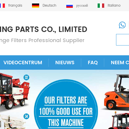
français
Deutsch
русский
italiano
VIDEOCENTRUM
NIEUWS
FAQ
NEEM 