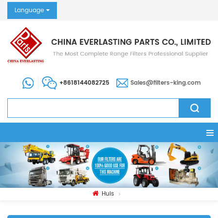
Language
+8618144082725
Sales@filters-king.com
Huis