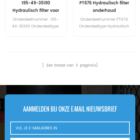
195-49-35190
PT676 Hydraulisch filter
Hydraulisch filter voor
onderhoud
D375A-2
Onderdeelnummer: 195-
Onderdeelnummer:PT676
49-35190 Onderdeeltype:
Onderdeeltype:Hydraulisch
Hydraulisch filter Merk:
filterelement Merk:Baldwin
Komatsu
Replacement Minimale
vervangingsonderdeel
bestelhoeveelheid:60 stuks
Minimale bestelhoeveelheid
(MOQ): 60 stuks
[ Een totaal van
1
pagina's]
Compatibiliteit: Komatsu
D375A-2 D375A-3 D375A-
3D.
AANMELDEN BIJ ONZE E-MAIL NIEUWSBRIEF