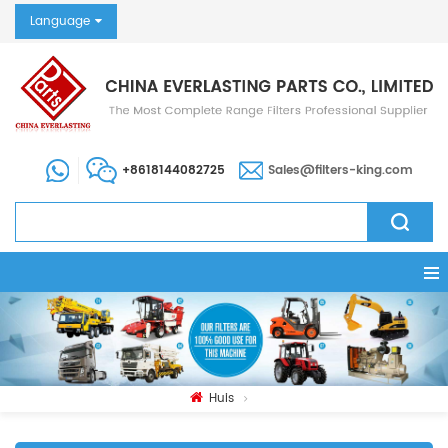
Language
+8618144082725
Sales@filters-king.com
Huis