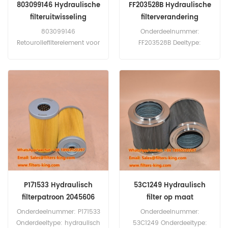
803099146 Hydraulische
FF203528B Hydraulische
filteruitwisseling
filterverandering
803099146
Onderdeelnummer:
Retouroliefilterelement voor
FF203528B Deeltype:
XCMG Shovel Loader
Hydraulisch filter Brand:
Excavator Crane.
FilterFinder -vervanging
MOQ: 60PCS
P171533 Hydraulisch
53C1249 Hydraulisch
filterpatroon 2045606
filter op maat
voor J1.60 XMT
Onderdeelnummer: P171533
Onderdeelnummer:
Onderdeeltype: hydraulisch
53C1249 Onderdeeltype: