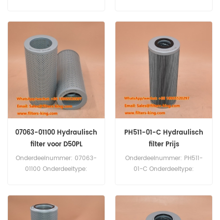
filterelement Merk:
Hydraulisch filter Merk:
Donaldson Replacement
Liugong
Minimale
Vervangingsonderdeel
bestelhoeveelheid: 60 stuks
Minimale bestelhoeveelheid
P171533 Hydraulisch
(MOQ): 60 stuks
filterpatroon kruisreferentie
2045606 Gebruik voor
Hyster J1.60 XMT.
07063-01100 Hydraulisch
PH511-01-C Hydraulisch
filter voor D50PL
filter Prijs
Onderdeelnummer: 07063-
Onderdeelnummer: PH511-
01100 Onderdeeltype:
01-C Onderdeeltype:
Hydraulisch filter Merk:
Hydraulisch filterelement
Komatsu
Merk: Hilco
vervangingsonderdeel
vervangingsonderdeel
Minimale bestelhoeveelheid
Minimale bestelhoeveelheid