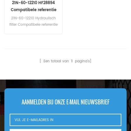
21N-60-12210 HF28894
Compatibele referentie
hydraulisch filter
21N-60-12210 Hydraulisch
filter Compatibele referentie
Fleetguard HF28894
Donaldson P550615 voor
machine IHI KATO KOBELCO
KOMATSU MAEDA MENZI-
MUCH
[ Een totaal van
1
pagina's]
AANMELDEN BIJ ONZE E-MAIL NIEUWSBRIEF