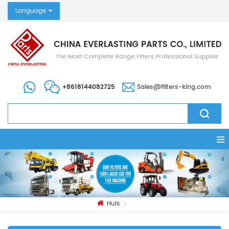
Language
+8618144082725
Sales@filters-king.com
Huis