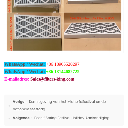
WhatsApp / Wechat:
+86 18965520297
WhatsApp / Wechat:
+86 18144082725
E-mailadres:
Sales@filters-king.com
Vorige :
Kennisgeving van het Midherfstfestival en de
nationale feestdag
Volgende :
Bedrijf Spring Festival Holiday Aankondiging