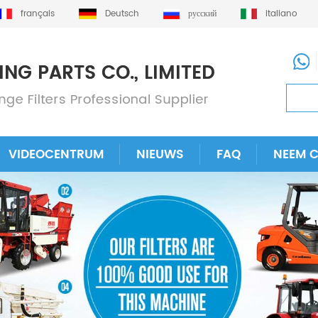
français
Deutsch
русский
italiano
VIDEOCENTRUM
NIEUWS
FAQ
NEEM 