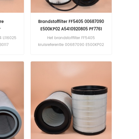
re
Brandstoffilter FF5405 00687090
r
E500KP02 A5410920805 PF7761
4 L116025
Het brandstoffilter FF5405
30117
kruisreferentie 00687090 E500KP02
236-SET
A5410920805 PF7761 26.001.00
 Deere
KX80D Toepassing voor Demag,
ren.
Grove Equipment; Freightliner,
Mercedes-Benz, Sterling, Western Star
Trucks; Mercedes-Benz motoren.