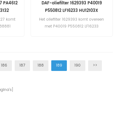
27 PA4612
DAF-oliefilter 1629393 P40019
3132
P550812 LF16233 HU12103X
5427 komt
Het oliefilter 1629393 komt overeen
788881
met P40019 P550812 LF16233
021185577
HU12103X LP6043 Toepassing voor
Trucks.
DAF, Kenworth, Peterbilt Trucks.
186
187
188
189
190
>>
gina's]