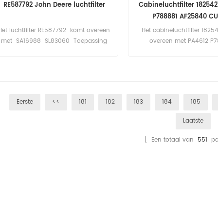
RE587792 John Deere luchtfilter
Cabineluchtfilter 18254
P788881 AF25840 CU
Het luchtfilter RE587792 komt overeen
Het cabineluchtfilter 182
met SA16988 SL83060 Toepassing
overeen met PA4612 P
voor John Deere 8245R, 8270R,
AF25840 CU3132 E944LI 5
8295R, 8320R, 8345R, 8370R.
Toepassing voor DAF XF 
Eerste
<<
181
182
183
184
185
Laatste
[ Een totaal van
551
pa