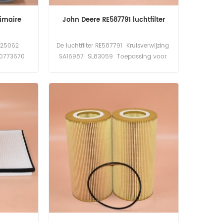
imaire
John Deere RE587791 luchtfilter
 AF25062
De luchtfilter RE587791 Kruisverwijzing
00773670
SA16987 SL83059 Toepassing voor
401-6082
John Deere 8245R, 8270R, 8295R,
g Voor
8320R, 8345R, 8370R.
olland
rucks.