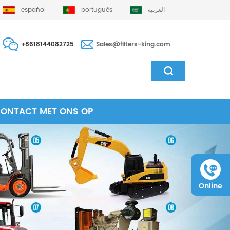
español
português
العربية
+8618144082725
Sales@filters-king.com
CONTACT MET ONS OP
Online