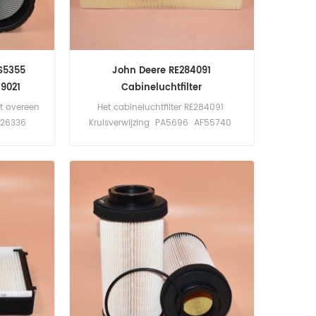
RS5355
John Deere RE284091
19021
Cabineluchtfilter
mt overeen
Het cabineluchtfilter RE284091
F26336
Kruisverwijzing PA5696 AF55740
6526
SC90186 CU61225 KPG1101 WP10098
 Deere
Toepassing voor John Deere
.
maaidorsers, tractoren.