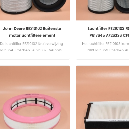
John Deere RE210102 Buitenste
Luchtfilter RE210103 
motorluchtfilterelement
P617645 AF26336 CF
De luchtfilter RE210102 Kruisverwijzing
Het luchtfilter RE210103 ko
RS5354 P617646 AF26337 SA16519
met RS5355 P617645 A
C31021 SL81448 49203 Toepassing
CF19021 SL81449 SA1
voor John Deere sproeiers, tractoren.
Toepassing voor John
sproeiers, tractoren