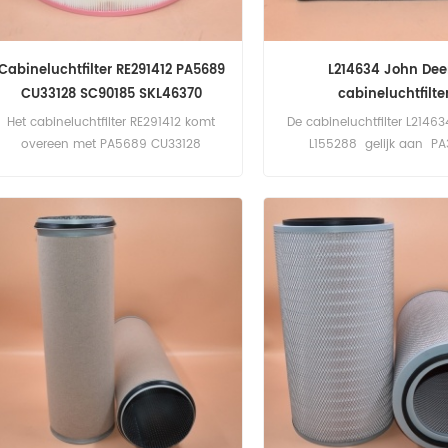
Cabineluchtfilter RE291412 PA5689
L214634 John Dee
CU33128 SC90185 SKL46370
cabineluchtfilte
Het cabineluchtfilter RE291412 komt
De cabineluchtfilter L21463
overeen met PA5689 CU33128
L155288 gelijk aan PA
SC90185 SKL46370 WP10097
SC90086 CU2136 SKL46
Toepassing voor John Deere-
Toepassing voor John
tractoren.
oogstmachines, tracto