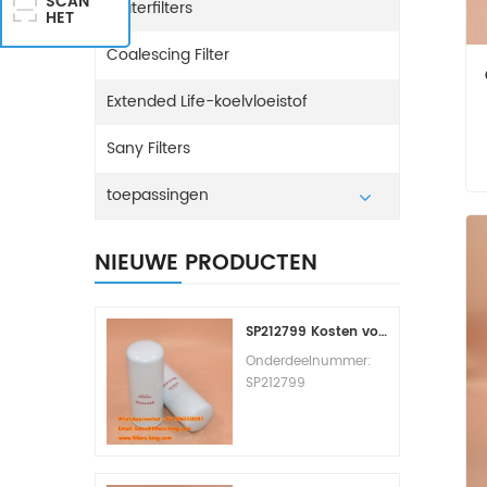
SCAN
Waterfilters
HET
Coalescing Filter
Extended Life-koelvloeistof
Sany Filters
toepassingen
NIEUWE PRODUCTEN
SP212799 Kosten voor het vervangen van het brandstoffilter
Onderdeelnummer:
SP212799
Onderdeeltype:
Brandstoffilterelement
Merk: Liugong
Vervangingsonderde