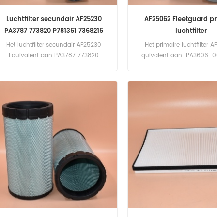
Luchtfilter secundair AF25230
AF25062 Fleetguard pr
PA3787 773820 P781351 7368215
luchtfilter
81.08304-0066
Het luchtfilter secundair AF25230
Het primaire luchtfilter
Equivalent aan PA3787 773820
Equivalent aan PA3606 
P781351 7368215 81.08304-0066
P780006 2991793 81.08
CF2100 E119LS Toepassing voor
8690940003 Toepassin
Claas, Liebherr, New Holland
Claas, Liebherr, New H
Equipment; MANTrucks.
Equipment; Iveco, MANT