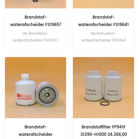
Brandstof-
Brandstof-
waterafscheider FS19657
waterafscheider FS19641
P759079 278607989965
1492952
De Brandstof-
De Brandstof-
5293068
waterafscheider FS19657
waterafscheider FS19641
Kruisverwijzing P759079
1492952 Bevat
278607989965 5293068,
kruisverwijzingen,
Aanvraag voor Cummins-
voertuigtoepassingen,
motor. TATA LPK2518
afmetingen en
(vrachtwagen-CUMMINS
specificatiegegevens.
B5.9).
Brandstof-
Brandstoffilter FP941F
waterafscheider
31390-H1000 24.366,00