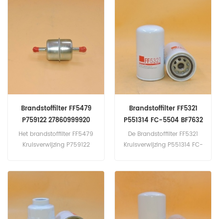
Twin-Turbo (VIN P).
(DUTRO) 4.0L N04C-T 2009
4000).
Brandstoffilter FF5479
Brandstoffilter FF5321
P759122 27860999920
P551314 FC-5504 BF7632
H178WK
Het brandstoffilter FF5479
De Brandstoffilter FF5321
Kruisverwijzing P759122
Kruisverwijzing P551314 FC-
27860999920.
5504 BF7632 H178WK,
Aanvraag voor Bobcat
Melroe 320C. Rups 120H;
120HES; 120HNA(3116 nld).
135H; 135HNA(3116 nld).
Doosan Daewoo C6500(L6