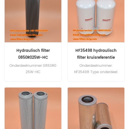
Hydraulisch filter
HF35498 hydraulisch
0850R025W-HC
filter kruisreferentie
0850R025WHC
Onderdeelnummer:0850R0
Onderdeelnummer:
25W-HC
HF35498 Type onderdeel:
Onderdeeltype:hydraulisch
Hydraulische filter, op-klik
filter Merk:Hydac-
Merk: Fleetguard
vervanging Minimale
Vervanging MOQ: 60 stuks
bestelhoeveelheid:60 stuks