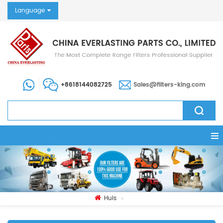
Language
+8618144082725
Sales@filters-king.com
Huis