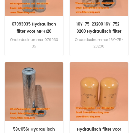
07993035 Hydraulisch
16Y-75-23200 16Y-752-
filter voor MPH120
3200 Hydraulisch filter
voor SD16
Onderdeelnummer:079930
Onderdeelnummer:16Y-75-
35
23200
Onderdeeltype:Hydraulisch
Onderdeeltype:Hydraulisch
filterelement Merk:Bomag
oliefilterelement
vervanging MOQ:60 stuks
Merk:Shantui-vervanging
Compatibiliteit:Bomag
MOQ:60 stuks
MPH120 MPH122 MPH125
Compatibiliteit:Shantui
RS460 RS500 RS650.
SD16 SD22 SD32 SD32 TY220
TY230 TY320.
53C0561 Hydraulisch
Hydraulisch filter voor