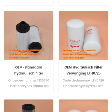
Versnellingsbakzuigfilter
Hydraulisch aftapfilter Merk:
Minimale bestelhoeveelheid
Liugong
(MOQ): 60 stuks
Vervangingsonderdeel
Minimale bestelhoeveelheid
(MOQ): 60 stuks
Compatibiliteit: Liugong-
apparatuur.
OEM-standaard
OEM Hydraulisch Filter
hydraulisch filter
Vervanging LFH8726
1336770
Onderdeelnummer:1336770
Onderdeelnummer:LFH8726
Onderdeeltype:Hydraulisch
Onderdeeltype:Hydraulisch
filter Merk:Hydac
filter, spin-on
Replacement MOQ:60 stuks
Merk:Luberfiner
Replacement MOQ:60 stuks