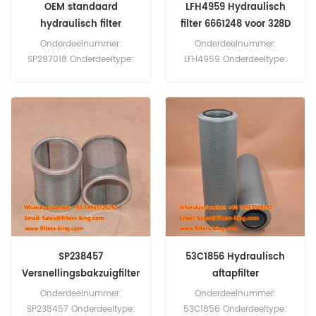
OEM standaard
LFH4959 Hydraulisch
hydraulisch filter
filter 6661248 voor 328D
SP297018
Onderdeelnummer:
Onderdeelnummer:
SP297018 Onderdeeltype:
LFH4959 Onderdeeltype:
Hydraulisch filter Merk:
Hydraulisch opschroeffilter
Liugong
Merk: Luberfiner vervanging
Vervangingsonderdeel
Minimale bestelhoeveelheid
Minimale bestelhoeveelheid
(MOQ): 60 stuks
(MOQ): 60 stuks
Compatibiliteit: Bobcat 220
225 325 325D 328 328D
328G 329 331 331D 331E
763H 773G 873G A220
A300 E17 S100 S130 S160
S205 T190 T200 T2250
T320 V417.
SP238457
53C1856 Hydraulisch
Versnellingsbakzuigfilter
aftapfilter
Onderdeelnummer:
Onderdeelnummer:
SP238457 Onderdeeltype:
53C1856 Onderdeeltype: